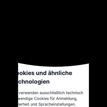
Die Verarbeitung erfolgt zur Bearbeitung
und Beantwortung Ihrer Anfrage.
Rechtsgrundlage ist Art. 6 Abs. 1 lit. b
DSGVO (vorvertragliche Kommunikation)
oder Art. 6 Abs. 1 lit. f DSGVO (berechtigtes
Interesse an der Kommunikation).
Wir speichern diese Daten nur so lange, wie
es zur Bearbeitung erforderlich ist oder
gesetzliche Aufbewahrungspflichten
bestehen.
Cookies und ähnliche
Technologien
Wir verwenden ausschließlich technisch
notwendige Cookies für Anmeldung,
Sicherheit und Spracheinstellungen.