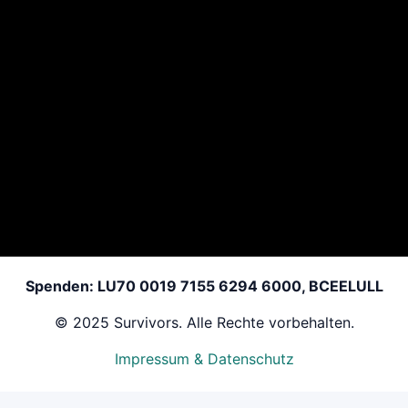
Cookie
gewählten
erforderlich 
Sprache
6 Abs. 1 lit. 
DSGVO / § 
Abs. 2 TTD
Derzeit werden keine Marketing- oder
Tracking-Cookies eingesetzt.
Spenden: LU70 0019 7155 6294 6000, BCEELULL
© 2025 Survivors. Alle Rechte vorbehalten.
Impressum & Datenschutz