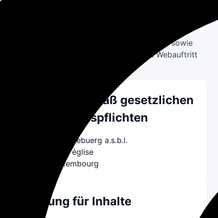
Impressum
Nachfolgend finden Sie die Pflichtangaben sowie
allgemeine rechtliche Hinweise für den Webauftritt
von Survivors Lëtzebuerg a.s.b.l.
Angaben gemäß gesetzlichen
Informationspflichten
Survivors Lëtzebuerg a.s.b.l.
22B, rue de l'église
L-4994 Luxembourg
Haftung für Inhalte