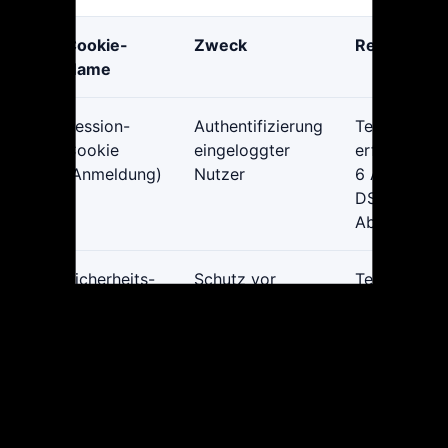
Cookie-
Zweck
Rechtsgrun
Name
Session-
Authentifizierung
Technisch
Cookie
eingeloggter
erforderlich 
(Anmeldung)
Nutzer
6 Abs. 1 lit. 
DSGVO / § 
Abs. 2 TTD
Sicherheits-
Schutz vor
Technisch
Cookie
Missbrauch und
erforderlich 
Rate-Limiting
6 Abs. 1 lit. 
DSGVO / § 
Abs. 2 TTD
Sprach-
Speicherung der
Technisch