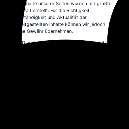
Die Inhalte unserer Seiten wurden mit größter
Sorgfalt erstellt. Für die Richtigkeit,
Vollständigkeit und Aktualität der
bereitgestellten Inhalte können wir jedoch
keine Gewähr übernehmen.
Als Diensteanbieter sind wir für eigene Inhalte
auf diesen Seiten nach den allgemeinen
Gesetzen verantwortlich. Eine Verpflichtung
zur Überwachung übermittelter oder
gespeicherter fremder Informationen besteht
jedoch erst ab dem Zeitpunkt der Kenntnis
einer konkreten Rechtsverletzung. Bei
Bekanntwerden entsprechender
Rechtsverletzungen werden wir diese Inhalte
umgehend entfernen.