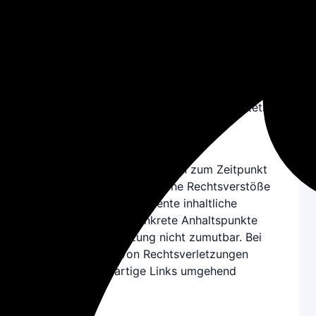
Haftung für Links
Unser Angebot enthält Links zu externen
Websites Dritter, auf deren Inhalte wir keinen
Einfluss haben. Deshalb können wir für diese
fremden Inhalte keine Gewähr übernehmen.
Für die Inhalte der verlinkten Seiten ist stets
der jeweilige Anbieter oder Betreiber
verantwortlich.
Die verlinkten Seiten wurden zum Zeitpunkt
der Verlinkung auf mögliche Rechtsverstöße
überprüft. Eine permanente inhaltliche
Kontrolle ist ohne konkrete Anhaltspunkte
einer Rechtsverletzung nicht zumutbar. Bei
Bekanntwerden von Rechtsverletzungen
werden wir derartige Links umgehend
entfernen.